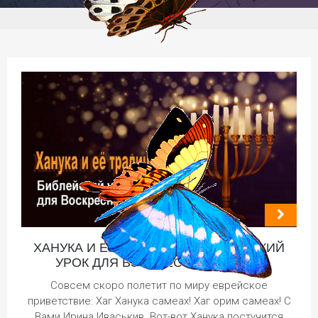
ХАНУКА И ЕЁ ТРАДИЦИИ. БИБЛЕЙСКИЙ
УРОК ДЛЯ ВОСКРЕСНОЙ ШКОЛЫ
Совсем скоро полетит по миру еврейское
приветствие: Хаг Ханука самеах! Хаг орим самеах! С
Вами Ирина Иваськив. Вот-вот Ханука постучится