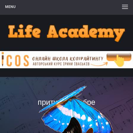
MENU
притча +о добре