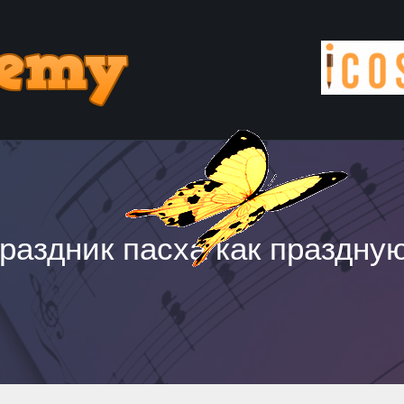
раздник пасха как праздну