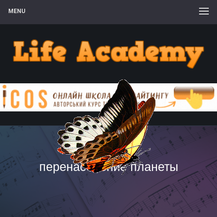
MENU
перенаселение планеты