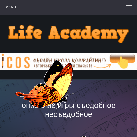
MENU
описание игры съедобное
несъедобное