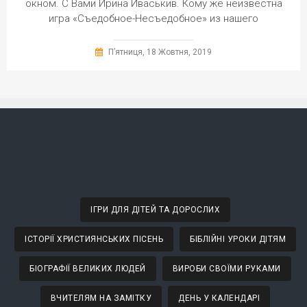
окном. С Вами Ирина Иваськив. Кому же неизвестна
игра «Съедобное-Несъедобное» из нашего
П’ятниця, 18 Жовтня, 2019
ІГРИ ДЛЯ ДІТЕЙ ТА ДОРОСЛИХ
ІСТОРІЇ ХРИСТИЯНСЬКИХ ПІСЕНЬ
БІБЛІЙНІ УРОКИ ДІТЯМ
БІОГРАФІЇ ВЕЛИКИХ ЛЮДЕЙ
ВИРОБИ СВОЇМИ РУКАМИ
ВЧИТЕЛЯМ НА ЗАМІТКУ
ДЕНЬ У КАЛЕНДАРІ