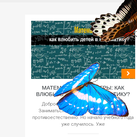
МАТЕМАТИЧЕСКИЕ ИГРЫ: КАК
ВЛЮБИТЬ ДЕТЕЙ В МАТЕМАТИКУ?
Доброе утро! С Вами Ирина Иваськив.
Заниматься математикой с утра – как-то
противоестественно. Но начало учебного года
уже случилось. Уже