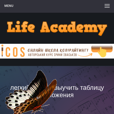
MENU
легкий способ выучить таблицу
умножения