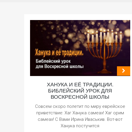
ХАНУКА И ЕЁ ТРАДИЦИИ.
БИБЛЕЙСКИЙ УРОК ДЛЯ
ВОСКРЕСНОЙ ШКОЛЫ
Совсем скоро полетит по миру еврейское
приветствие: Хаг Ханука самеах! Хаг орим
самеах! С Вами Ирина Иваськив. Вот-вот
Ханука постучится