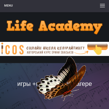
MENU
игры +на пляже +в лагере