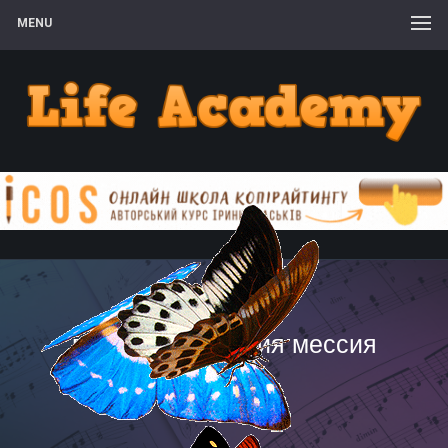
MENU
гендель аллилуйя мессия
слушать