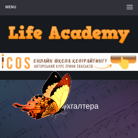
MENU
день бухгалтера