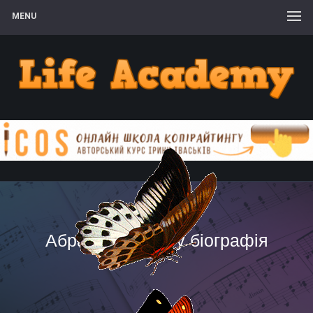
MENU
Абрахам Маслоу біографія