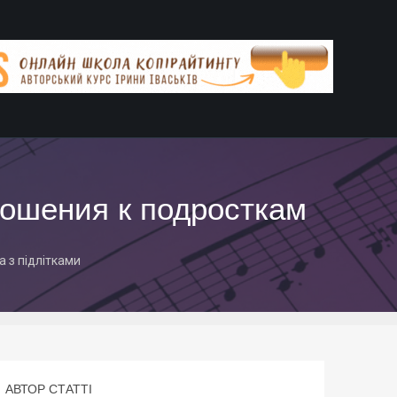
ношения к подросткам
а з підлітками
АВТОР СТАТТІ