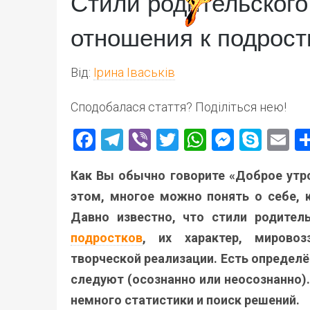
Стили родительского
отношения к подрост
Від:
Ірина Іваськів
Сподобалася стаття? Поділіться нею!
Facebook
Telegram
Viber
Twitter
WhatsApp
Messen
Skyp
E
Как Вы обычно говорите «Доброе утро
этом, многое можно понять о себе, к
Давно известно, что стили родител
подростков
, их характер, мировоз
творческой реализации. Есть определ
следуют (осознанно или неосознанно).
немного статистики и поиск решений.