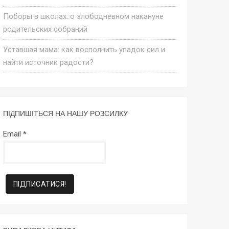
Поборы в школах: о злободневном накануне
родительских собраний
Уставшая мама: как восполнить упадок сил и
найти источник радости?
ПІДПИШІТЬСЯ НА НАШУ РОЗСИЛКУ
Email
*