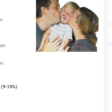
м,
ная
о,
 (9-10%)