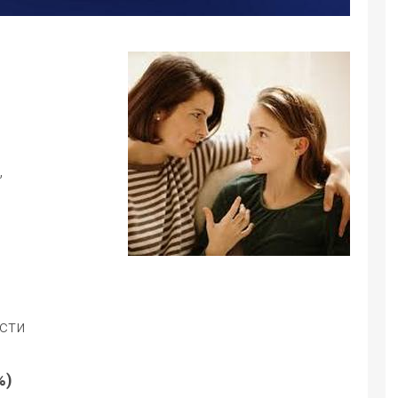
,
сти
%)