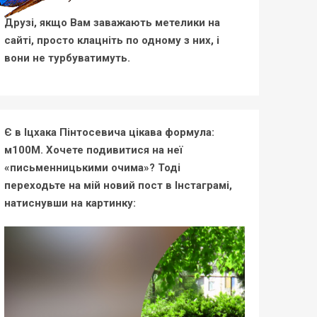
Друзі, якщо Вам заважають метелики на
сайті, просто клацніть по одному з них, і
вони не турбуватимуть.
Є в Іцхака Пінтосевича цікава формула:
м100М. Хочете подивитися на неї
«письменницькими очима»? Тоді
переходьте на мій новий пост в Інстаграмі,
натиснувши на картинку: