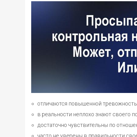
отличаются повышенной тревожность
в реальности неплохо знают своего п
достаточно чувствительны по отноше
часто не уверены в правильности сво