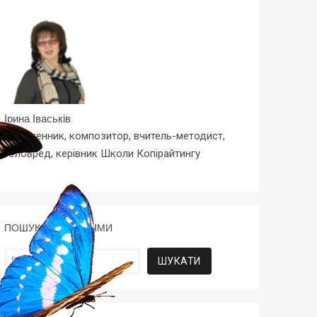
Ірина Іваськів
Письменник, композитор, вчитель-методист,
головред, керівник Школи Копірайтингу
ПОШУК ЗА СТАТТЯМИ
Пошук: