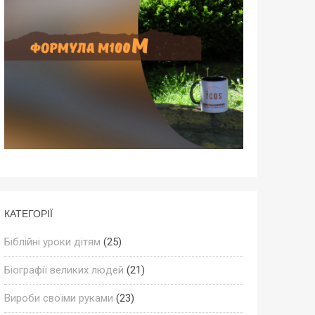
КАТЕГОРІЇ
Біблійні уроки дітям
(25)
Біографії великих людей
(21)
Вироби своїми руками
(23)