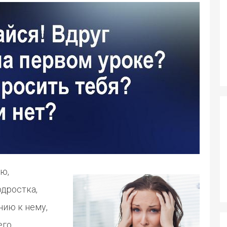
ю,
одростка,
нию к нему,
его