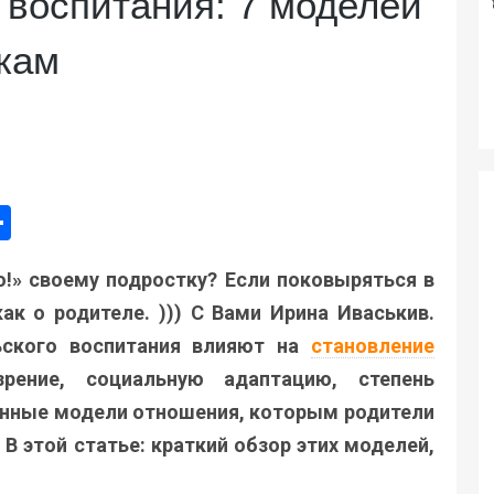
 воспитания: 7 моделей
кам
ger
e
mail
Поділитися
!» своему подростку? Если поковыряться в
ак о родителе. ))) С Вами Ирина Иваськив.
ьского воспитания влияют на
становление
зрение, социальную адаптацию, степень
ённые модели отношения, которым родители
 В этой статье: краткий обзор этих моделей,