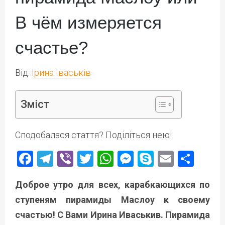
В чём измеряется
счастье?
Від:
Ірина Іваськів
Зміст
Сподобалася стаття? Поділіться нею!
Facebook
Telegram
Viber
Twitter
WhatsApp
Messenger
Skype
Email
Под
Доброе утро для всех, карабкающихся по
ступеням пирамиды Маслоу к своему
счастью! С Вами Ирина Иваськив. Пирамида