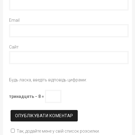
Email
Сайт
Будь ласка, введіть відповідь цифрами:
тринадцять − 8 =
Так, додайте мене у свій список розсилки.