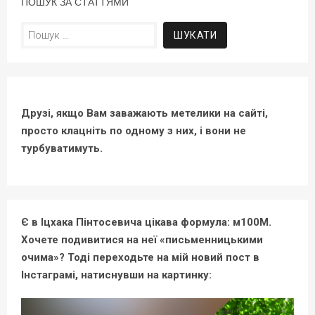
ПОШУК ЗА СТАТТЯМИ
Пошук:
Друзі, якщо Вам заважають метелики на сайті,
просто клацніть по одному з них, і вони не
турбуватимуть.
Є в Іцхака Пінтосевича цікава формула: м100М.
Хочете подивитися на неї «письменницькими
очима»? Тоді переходьте на мій новий пост в
Інстаграмі, натиснувши на картинку: