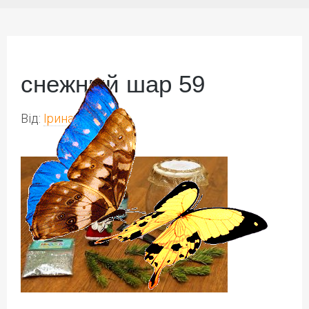
снежный шар 59
Від:
Ірина Іваськів