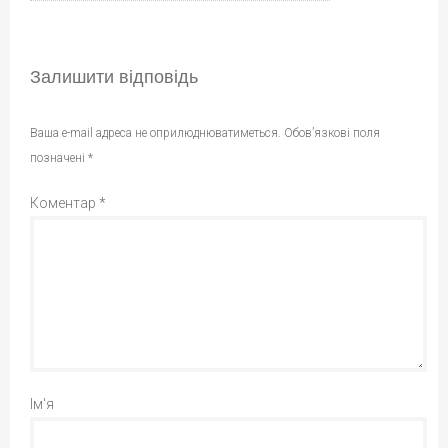
Залишити відповідь
Ваша e-mail адреса не оприлюднюватиметься.
Обов’язкові поля
позначені
*
Коментар
*
Ім'я