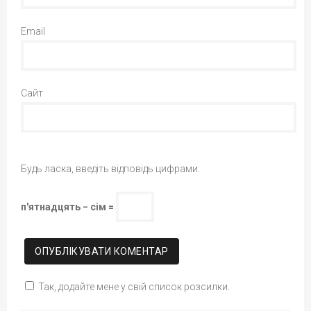
Email
Сайт
Будь ласка, введіть відповідь цифрами:
п'ятнадцять − сім =
Так, додайте мене у свій список розсилки.