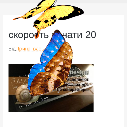
скорость печати 20
Від:
Ірина Іваськів