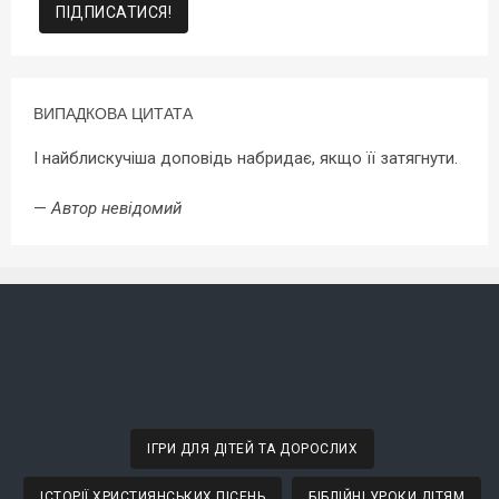
ВИПАДКОВА ЦИТАТА
І найблискучіша доповідь набридає, якщо її затягнути.
—
Автор невідомий
ІГРИ ДЛЯ ДІТЕЙ ТА ДОРОСЛИХ
ІСТОРІЇ ХРИСТИЯНСЬКИХ ПІСЕНЬ
БІБЛІЙНІ УРОКИ ДІТЯМ