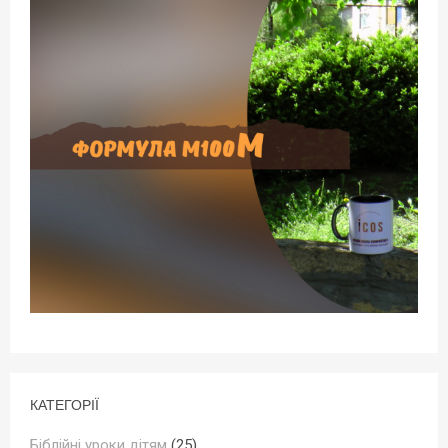
КАТЕГОРІЇ
Біблійні уроки дітям
(25)