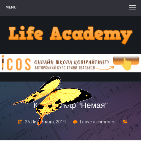
MENU
Кадр из к/ф “Немая”
26 Листопада, 2019
Leave a comment