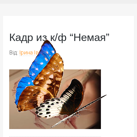
Кадр из к/ф “Немая”
Від:
Ірина Іваськів