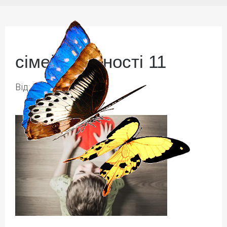
сімейні цінності 11
Від:
Ірина Іваськів