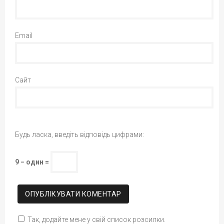
Email
Сайт
Будь ласка, введіть відповідь цифрами:
9 − один =
Так, додайте мене у свій список розсилки.