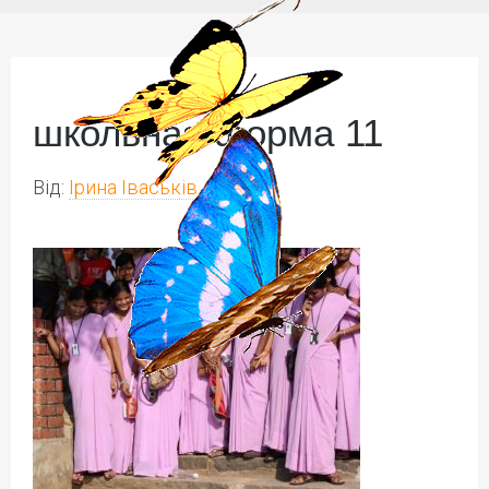
школьная форма 11
Від:
Ірина Іваськів