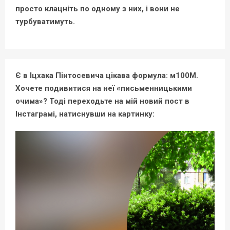
просто клацніть по одному з них, і вони не
турбуватимуть.
Є в Іцхака Пінтосевича цікава формула: м100М.
Хочете подивитися на неї «письменницькими
очима»? Тоді переходьте на мій новий пост в
Інстаграмі, натиснувши на картинку: