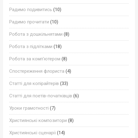
Радимо подивитись
(10)
Радимо прочитати
(10)
Робота з дошкільнятами
(8)
Робота з підлітками
(18)
Робота за комп'ютером
(8)
Спостереження флориста
(4)
Статті для копірайтерів
(33)
Статті для поетів-початківців
(6)
Уроки грамотності
(7)
Християнські композитори
(8)
Християнські сценарії
(14)