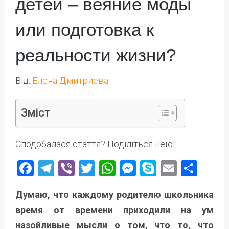
детей – веяние моды
или подготовка к
реальности жизни?
Від:
Елена Дмитриева
Зміст
Сподобалася стаття? Поділіться нею!
Facebook
Telegram
Viber
Twitter
WhatsApp
Messenger
Skype
Email
Под
Думаю, что каждому родителю школьника
время от времени приходили на ум
назойливые мысли о том, что то, что