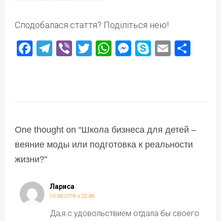
Сподобалася стаття? Поділіться нею!
Facebook
Telegram
Viber
Twitter
WhatsApp
Messenger
Skype
Email
Под
One thought on “
Школа бизнеса для детей –
веяние моды или подготовка к реальности
жизни?
”
Лариса
:
10.06.2018 о 22:46
Да,я с удовольствием отдала бы своего