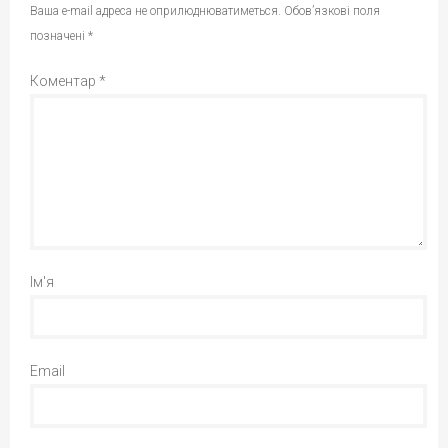
Ваша e-mail адреса не оприлюднюватиметься.
Обов’язкові поля
позначені
*
Коментар
*
Ім'я
Email