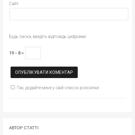
Сайт
Будь ласка, введіть відповідь цифрами:
19 − 8 =
Так, додайте мене у свій список розсилки.
АВТОР СТАТТІ