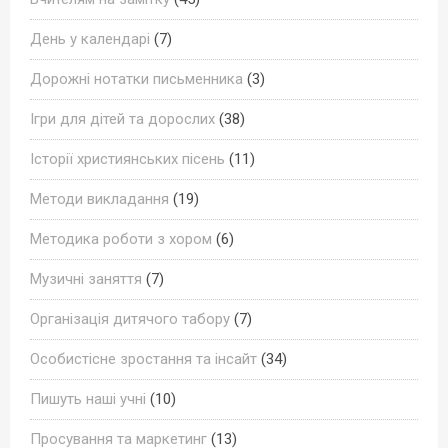
День у календарі
(7)
Дорожні нотатки письменника
(3)
Ігри для дітей та дорослих
(38)
Історії християнських пісень
(11)
Методи викладання
(19)
Методика роботи з хором
(6)
Музичні заняття
(7)
Організація дитячого табору
(7)
Особистісне зростання та інсайт
(34)
Пишуть наші учні
(10)
Просування та маркетинг
(13)