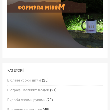
КАТЕГОРІЇ
Біблійні уроки дітям
(25)
Біографії великих людей
(21)
Вироби своїми руками
(23)
Вчителям на замітку
(45)