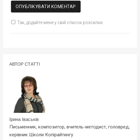
Так, додайте мене у свій список розсилки.
АВТОР СТАТТІ
Ірина Іваськів
Письменник, композитор, вчитель-методист, головред,
керівник Школи Копірайтингу