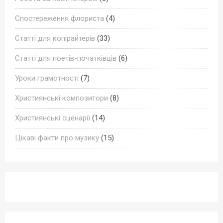
Спостереження флориста
(4)
Статті для копірайтерів
(33)
Статті для поетів-початківців
(6)
Уроки грамотності
(7)
Християнські композитори
(8)
Християнські сценарії
(14)
Цікаві факти про музику
(15)