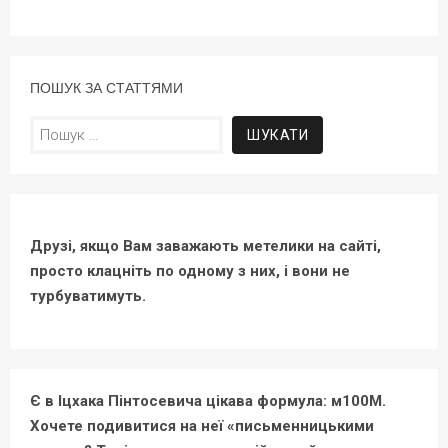
ПОШУК ЗА СТАТТЯМИ
Пошук:
Друзі, якщо Вам заважають метелики на сайті,
просто клацніть по одному з них, і вони не
турбуватимуть.
Є в Іцхака Пінтосевича цікава формула: м100М.
Хочете подивитися на неї «письменницькими