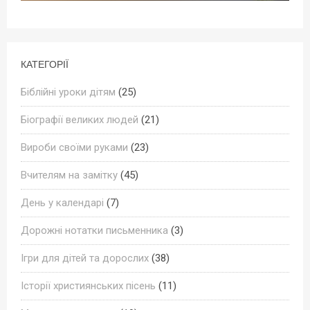
КАТЕГОРІЇ
Біблійні уроки дітям
(25)
Біографії великих людей
(21)
Вироби своїми руками
(23)
Вчителям на замітку
(45)
День у календарі
(7)
Дорожні нотатки письменника
(3)
Ігри для дітей та дорослих
(38)
Історії християнських пісень
(11)