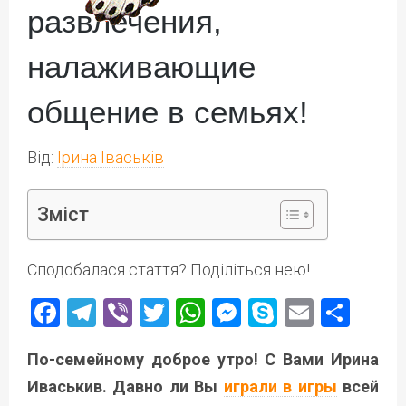
развлечения,
налаживающие
общение в семьях!
Від:
Ірина Іваськів
Зміст
Сподобалася стаття? Поділіться нею!
Facebook
Telegram
Viber
Twitter
WhatsApp
Messenger
Skype
Email
Под
По-семейному доброе утро! С Вами Ирина
Иваськив. Давно ли Вы
играли в игры
всей