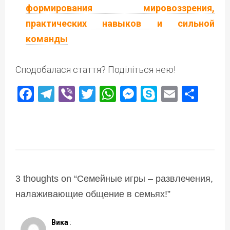
формирования мировоззрения,
практических навыков и сильной
команды
Сподобалася стаття? Поділіться нею!
Facebook
Telegram
Viber
Twitter
WhatsApp
Messenger
Skype
Email
Под
3 thoughts on “
Семейные игры – развлечения,
налаживающие общение в семьях!
”
Вика
: