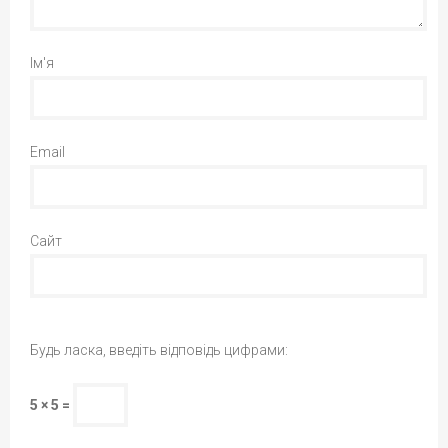
Ім'я
Email
Сайт
Будь ласка, введіть відповідь цифрами:
5 × 5 =