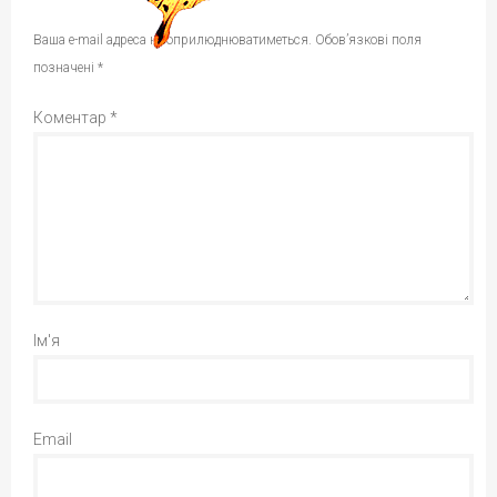
Ваша e-mail адреса не оприлюднюватиметься.
Обов’язкові поля
позначені
*
Коментар
*
Ім'я
Email