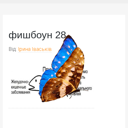
фишбоун 28
Від:
Ірина Іваськів