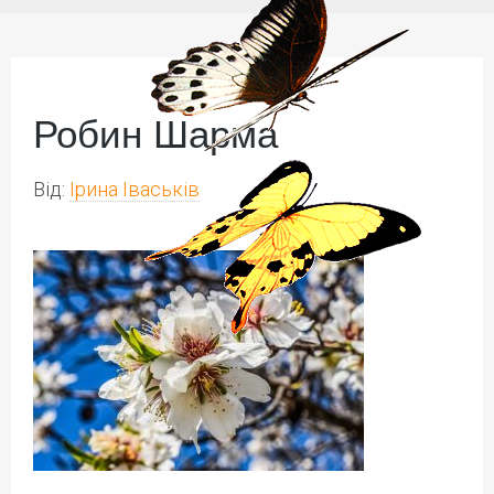
Робин Шарма
Від:
Ірина Іваськів