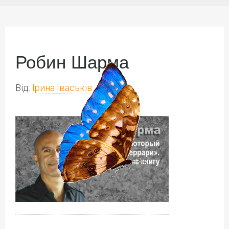
Робин Шарма
Від:
Ірина Іваськів