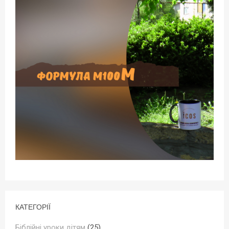
КАТЕГОРІЇ
Біблійні уроки дітям
(25)