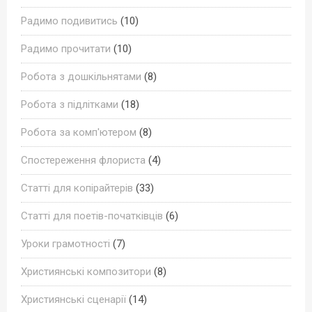
Радимо подивитись
(10)
Радимо прочитати
(10)
Робота з дошкільнятами
(8)
Робота з підлітками
(18)
Робота за комп'ютером
(8)
Спостереження флориста
(4)
Статті для копірайтерів
(33)
Статті для поетів-початківців
(6)
Уроки грамотності
(7)
Християнські композитори
(8)
Християнські сценарії
(14)