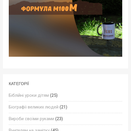
КАТЕГОРІЇ
Біблійні уроки дітям
(25)
Біографії великих людей
(21)
Вироби своїми руками
(23)
Вчителям на замітку
(45)