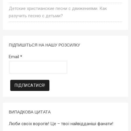
Детские христианские песни с движениями. Как
разучить песню с детьми?
ПІДПИШІТЬСЯ НА НАШУ РОЗСИЛКУ
Email
*
ВИПАДКОВА ЦИТАТА
Люби своїх ворогів! Це – твої найвідданіші фанати!