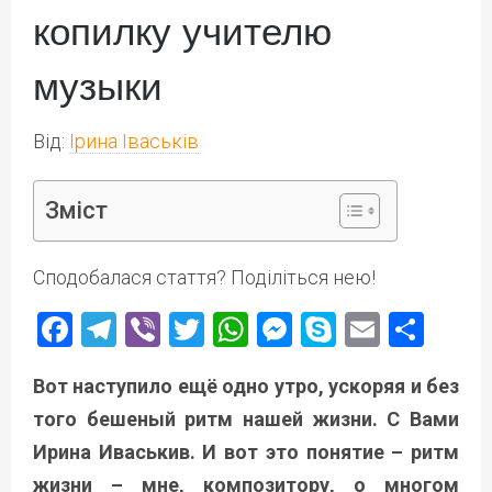
копилку учителю
музыки
Від:
Ірина Іваськів
Зміст
Сподобалася стаття? Поділіться нею!
Facebook
Telegram
Viber
Twitter
WhatsApp
Messenger
Skype
Email
Под
Вот наступило ещё одно утро, ускоряя и без
того бешеный ритм нашей жизни. С Вами
Ирина Иваськив. И вот это понятие – ритм
жизни – мне, композитору, о многом