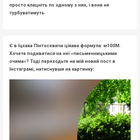
просто клацніть по одному з них, і вони не
турбуватимуть.
Є в Іцхака Пінтосевича цікава формула: м100М.
Хочете подивитися на неї «письменницькими
очима»? Тоді переходьте на мій новий пост в
Інстаграмі, натиснувши на картинку: