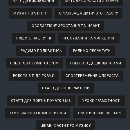
МЕТОДИ ВИКЛАДАННЯ
МЕТОДИКА РОБОТИ З ХОРОМ
МУЗИЧНІ ЗАНЯТТЯ
ОРГАНІЗАЦІЯ ДИТЯЧОГО ТАБОРУ
ОСОБИСТІСНЕ ЗРОСТАННЯ ТА ІНСАЙТ
ПИШУТЬ НАШІ УЧНІ
ПРОСУВАННЯ ТА МАРКЕТИНГ
РАДИМО ПОДИВИТИСЬ
РАДИМО ПРОЧИТАТИ
РОБОТА ЗА КОМП'ЮТЕРОМ
РОБОТА З ДОШКІЛЬНЯТАМИ
РОБОТА З ПІДЛІТКАМИ
СПОСТЕРЕЖЕННЯ ФЛОРИСТА
СТАТТІ ДЛЯ КОПІРАЙТЕРІВ
СТАТТІ ДЛЯ ПОЕТІВ-ПОЧАТКІВЦІВ
УРОКИ ГРАМОТНОСТІ
ХРИСТИЯНСЬКІ КОМПОЗИТОРИ
ХРИСТИЯНСЬКІ СЦЕНАРІЇ
ЦІКАВІ ФАКТИ ПРО МУЗИКУ