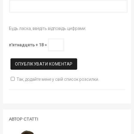
Будь ласка, введіть відповідь цифрами:
п'ятнадцять + 18 =
Так, додайте мене у свій список розсилки.
АВТОР СТАТТІ