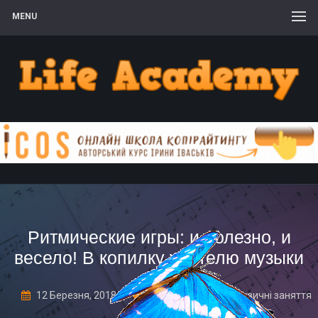
MENU
Ритмические игры: и полезно, и
весело! В копилку учителю музыки
12 Березня, 2018
1 Comment
Музичні заняття