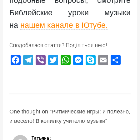
Библейские уроки музыки
на
нашем канале в Ютубе.
Сподобалася стаття? Поділіться нею!
Facebook
Telegram
Viber
Twitter
WhatsApp
Messenger
Skype
Email
Под
One thought on “
Ритмические игры: и полезно,
и весело! В копилку учителю музыки
”
Татьяна
: