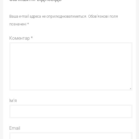
Ваша e-mail адреса не оприлюднюватиметься.
Обов’язкові поля
позначені
*
Коментар
*
Ім'я
Email