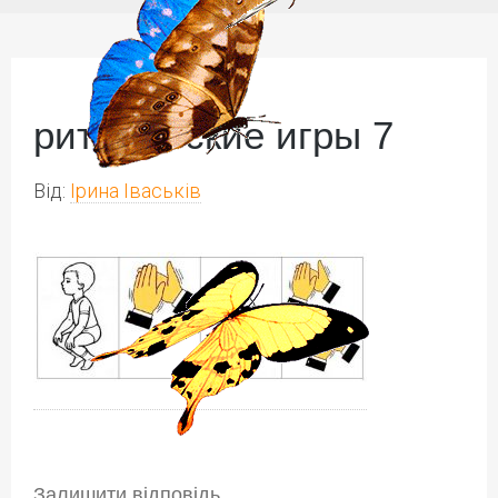
ритмические игры 7
Від:
Ірина Іваськів
Залишити відповідь