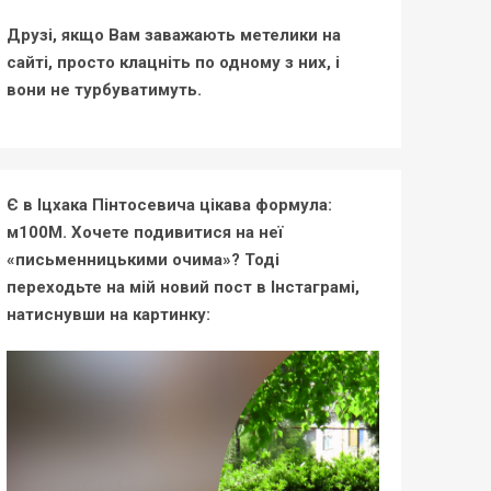
Друзі, якщо Вам заважають метелики на
сайті, просто клацніть по одному з них, і
вони не турбуватимуть.
Є в Іцхака Пінтосевича цікава формула:
м100М. Хочете подивитися на неї
«письменницькими очима»? Тоді
переходьте на мій новий пост в Інстаграмі,
натиснувши на картинку: