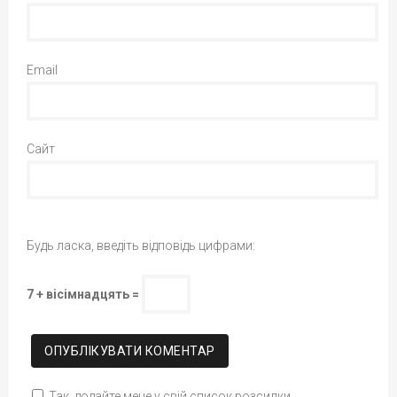
Email
Сайт
Будь ласка, введіть відповідь цифрами:
7 + вісімнадцять =
Так, додайте мене у свій список розсилки.