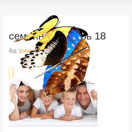
семейный лагерь 18
Від:
Ірина Іваськів