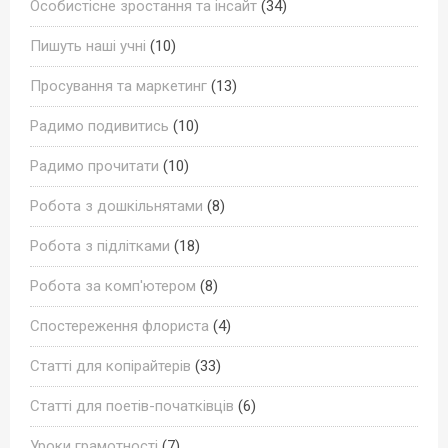
Особистісне зростання та інсайт
(34)
Пишуть наші учні
(10)
Просування та маркетинг
(13)
Радимо подивитись
(10)
Радимо прочитати
(10)
Робота з дошкільнятами
(8)
Робота з підлітками
(18)
Робота за комп'ютером
(8)
Спостереження флориста
(4)
Статті для копірайтерів
(33)
Статті для поетів-початківців
(6)
Уроки грамотності
(7)