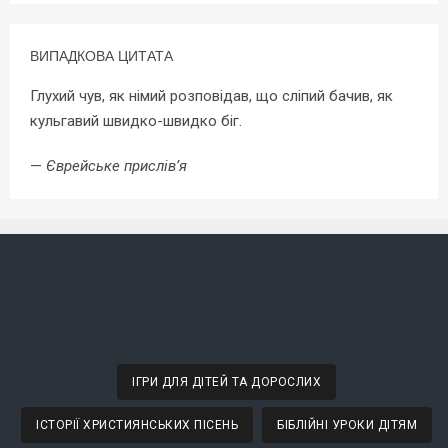
ВИПАДКОВА ЦИТАТА
Глухий чув, як німий розповідав, що сліпий бачив, як
кульгавий швидко-швидко біг.
—
Єврейське прислів’я
ІГРИ ДЛЯ ДІТЕЙ ТА ДОРОСЛИХ
ІСТОРІЇ ХРИСТИЯНСЬКИХ ПІСЕНЬ
БІБЛІЙНІ УРОКИ ДІТЯМ