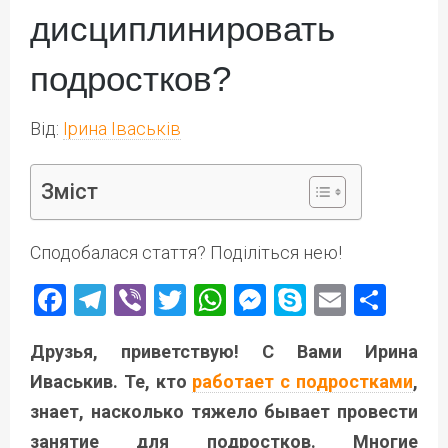
дисциплинировать
подростков?
Від:
Ірина Іваськів
Зміст
Сподобалася стаття? Поділіться нею!
Facebook
Telegram
Viber
Twitter
WhatsApp
Messenger
Skype
Email
Под
Друзья, приветствую! С Вами Ирина
Иваськив. Те, кто
работает с подростками
,
знает, насколько тяжело бывает провести
занятие для подростков. Многие