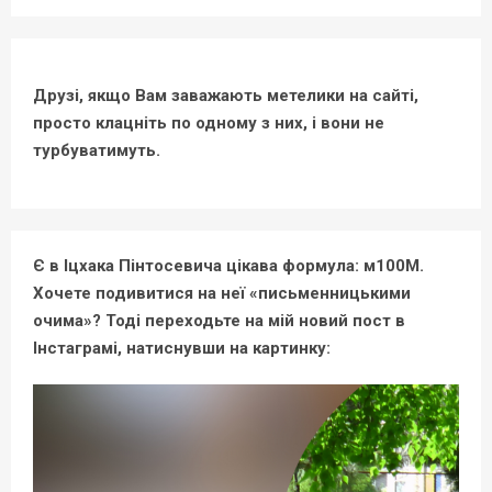
Друзі, якщо Вам заважають метелики на сайті,
просто клацніть по одному з них, і вони не
турбуватимуть.
Є в Іцхака Пінтосевича цікава формула: м100М.
Хочете подивитися на неї «письменницькими
очима»? Тоді переходьте на мій новий пост в
Інстаграмі, натиснувши на картинку: