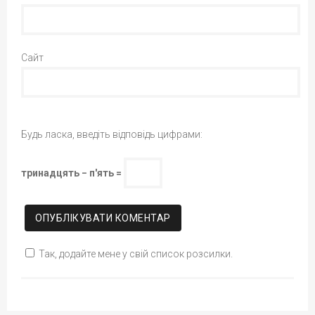
Сайт
Будь ласка, введіть відповідь цифрами:
тринадцять − п'ять =
Так, додайте мене у свій список розсилки.