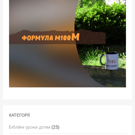
КАТЕГОРІЇ
Біблійні уроки дітям
(25)