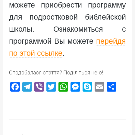
можете приобрести программу
для подростковой библейской
школы. Ознакомиться с
программой Вы можете
перейдя
по этой ссылке
.
Сподобалася стаття? Поділіться нею!
Facebook
Telegram
Viber
Twitter
WhatsApp
Messenger
Skype
Email
Под