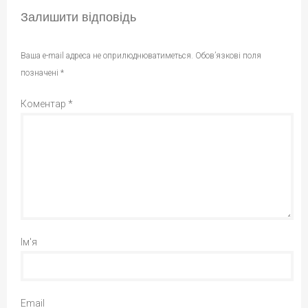
Залишити відповідь
Ваша e-mail адреса не оприлюднюватиметься.
Обов’язкові поля
позначені
*
Коментар
*
Ім'я
Email