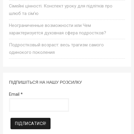
Сімейні цінності. Конспект уроку для підлітків про
шлюб та сім’ю
Неограниченные возможности или Чем
характеризуется духовная сфера подростков?
Подростковый возраст: весь трагизм самого
одинокого поколения
ПІДПИШІТЬСЯ НА НАШУ РОЗСИЛКУ
Email
*