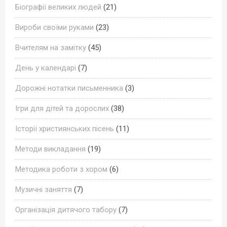
Біографії великих людей
(21)
Вироби своїми руками
(23)
Вчителям на замітку
(45)
День у календарі
(7)
Дорожні нотатки письменника
(3)
Ігри для дітей та дорослих
(38)
Історії християнських пісень
(11)
Методи викладання
(19)
Методика роботи з хором
(6)
Музичні заняття
(7)
Організація дитячого табору
(7)