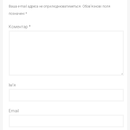
Ваша e-mail адреса не оприлюднюватиметься.
Обов’язкові поля
позначені
*
Коментар
*
Ім'я
Email