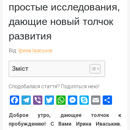
простые исследования,
дающие новый толчок
развития
Від:
Ірина Іваськів
Зміст
Сподобалася стаття? Поділіться нею!
Facebook
Telegram
Viber
Twitter
WhatsApp
Messenger
Skype
Email
Под
Доброе утро, дающее толчок к
пробуждению! С Вами Ирина Иваськив.