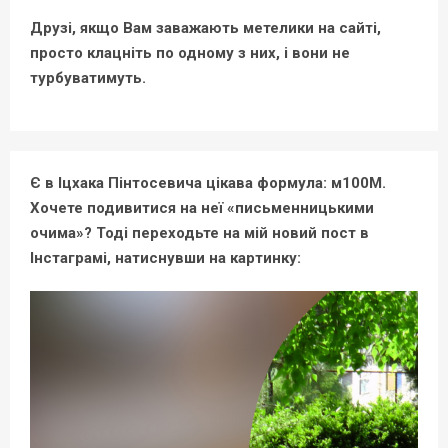
Друзі, якщо Вам заважають метелики на сайті,
просто клацніть по одному з них, і вони не
турбуватимуть.
Є в Іцхака Пінтосевича цікава формула: м100М.
Хочете подивитися на неї «письменницькими
очима»? Тоді переходьте на мій новий пост в
Інстаграмі, натиснувши на картинку: