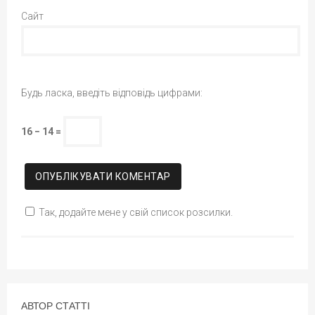
Сайт
Будь ласка, введіть відповідь цифрами:
16 − 14 =
Так, додайте мене у свій список розсилки.
АВТОР СТАТТІ