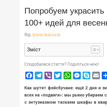
Попробуем украсить 
100+ идей для весен
Від:
Ірина Іваськів
Зміст
Сподобалася стаття? Поділіться нею!
Facebook
Telegram
Viber
Twitter
WhatsApp
Messen
Skyp
E
Как шутят фейсбучане: ещё 2 дня и зи
всех на «подвиги»: мы рьяно убираем
с энтузиазмом таскаем шкафы в квар