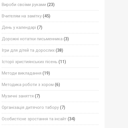
Вироби своїми руками
(23)
Вчителям на замітку
(45)
День у календарі
(7)
Дорожні нотатки письменника
(3)
Ігри для дітей та дорослих
(38)
Історії християнських пісень
(11)
Методи викладання
(19)
Методика роботи з хором
(6)
Музичні заняття
(7)
Організація дитячого табору
(7)
Особистісне зростання та інсайт
(34)