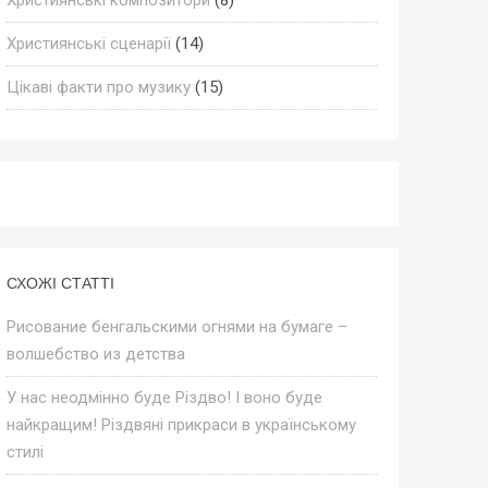
Християнські сценарії
(14)
Цікаві факти про музику
(15)
СХОЖІ СТАТТІ
Рисование бенгальскими огнями на бумаге –
волшебство из детства
У нас неодмінно буде Різдво! І воно буде
найкращим! Різдвяні прикраси в українському
стилі