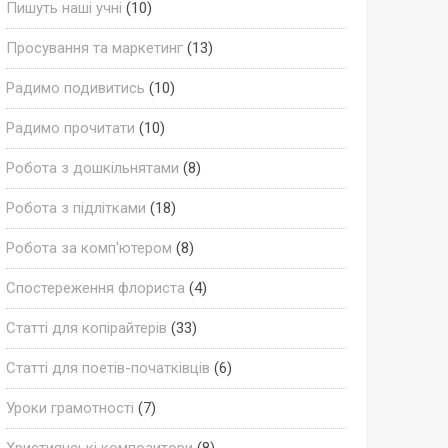
Пишуть наші учні
(10)
Просування та маркетинг
(13)
Радимо подивитись
(10)
Радимо прочитати
(10)
Робота з дошкільнятами
(8)
Робота з підлітками
(18)
Робота за комп'ютером
(8)
Спостереження флориста
(4)
Статті для копірайтерів
(33)
Статті для поетів-початківців
(6)
Уроки грамотності
(7)
Християнські композитори
(8)