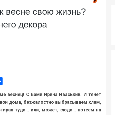
к весне свою жизнь?
него декора
ger
e
mail
Поділитися
ме веснец! С Вами Ирина Иваськив. И тянет
 свои дома, безжалостно выбрасываем хлам,
тирах туда… или, может, сюда… потеем на