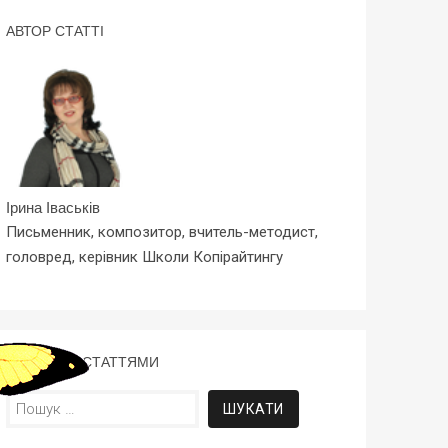
АВТОР СТАТТІ
Ірина Іваськів
Письменник, композитор, вчитель-методист,
головред, керівник Школи Копірайтингу
ПОШУК ЗА СТАТТЯМИ
Пошук: