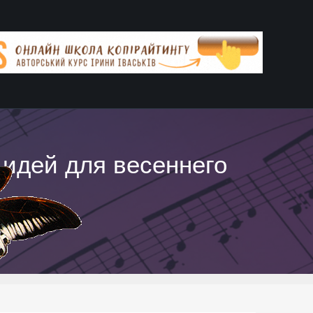
 идей для весеннего
ками