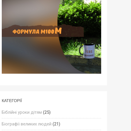
КАТЕГОРІЇ
Біблійні уроки дітям
(25)
Біографії великих людей
(21)