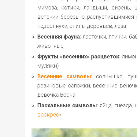
мимоза, котики, ландыши, сирень, 
веточки берёзы с распустившимися 
подсолнухи, спилы деревьев, лоза
Весенняя фауна
: ласточки, птички, б
животные
Фрукты «весенних» расцветок
: лимо
муляжи)
Весенние символы
: солнышко, туч
резиновые сапожки, весенние веночки
девочка Весна
Пасхальные символы
: яйца, гнёзда
воскрес
»