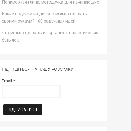
Полимерная глина: методичка для начинающих
Какие поделки из дисков можно сделать
своими руками? 100 радужных идей
Что можно сделать из крышек от пластиковых
бутылок
ПІДПИШІТЬСЯ НА НАШУ РОЗСИЛКУ
Email
*