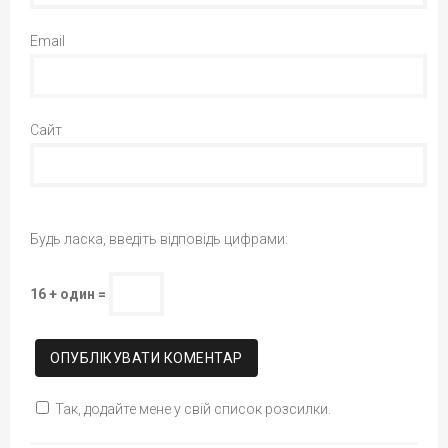
Email
Сайт
Будь ласка, введіть відповідь цифрами:
16 + один =
Так, додайте мене у свій список розсилки.