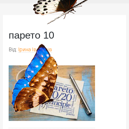
парето 10
Від:
Ірина Іваськів