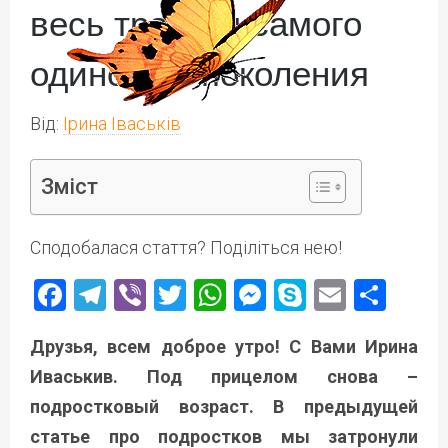
весь трагизм самого
одинокого поколения
Від:
Ірина Іваськів
Зміст
Сподобалася стаття? Поділіться нею!
Facebook
Telegram
Viber
Twitter
WhatsApp
Messenger
Skype
Email
Под
Друзья, всем доброе утро! С Вами Ирина
Иваськив. Под прицелом снова –
подростковый возраст. В предыдущей
статье про подростков мы затронули