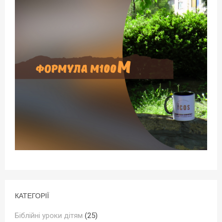
КАТЕГОРІЇ
Біблійні уроки дітям
(25)