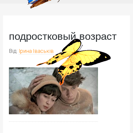
подростковый возраст
Від:
Ірина Іваськів