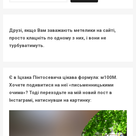
Друзі, якщо Вам заважають метелики на сайті,
просто клацніть по одному з них, і вони не
турбуватимуть.
Є в Іцхака Пінтосевича цікава формула: м100М.
Хочете подивитися на неї «письменницькими
очима»? Тоді переходьте на мій новий пост в
Інстаграмі, натиснувши на картинку: