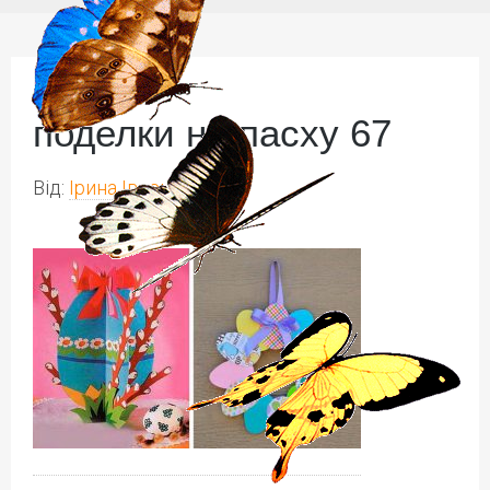
поделки на пасху 67
Від:
Ірина Іваськів