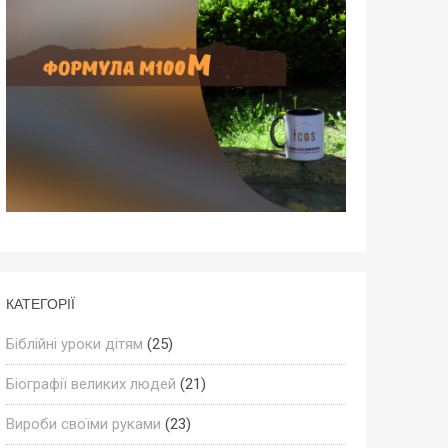
КАТЕГОРІЇ
Біблійні уроки дітям
(25)
Біографії великих людей
(21)
Вироби своїми руками
(23)