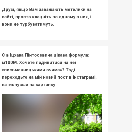
Друзі, якщо Вам заважають метелики на
сайті, просто клацніть по одному з них, і
вони не турбуватимуть.
Є в Іцхака Пінтосевича цікава формула:
м100М. Хочете подивитися на неї
«письменницькими очима»? Тоді
переходьте на мій новий пост в Інстаграмі,
натиснувши на картинку: