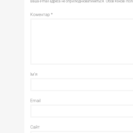
Ваша e-mail адреса не оприлюднюватиметься.
Обов’язкові пол
Коментар
*
Ім'я
Email
Сайт