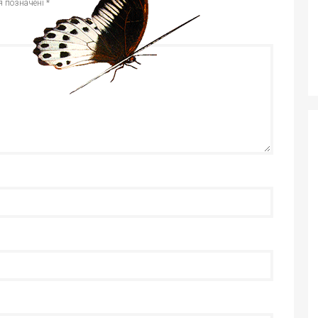
я позначені
*