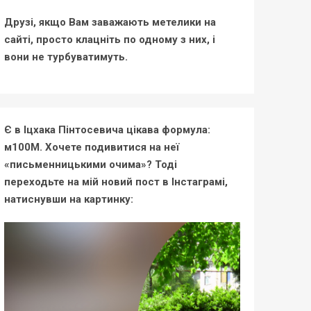
Друзі, якщо Вам заважають метелики на
сайті, просто клацніть по одному з них, і
вони не турбуватимуть.
Є в Іцхака Пінтосевича цікава формула:
м100М. Хочете подивитися на неї
«письменницькими очима»? Тоді
переходьте на мій новий пост в Інстаграмі,
натиснувши на картинку: