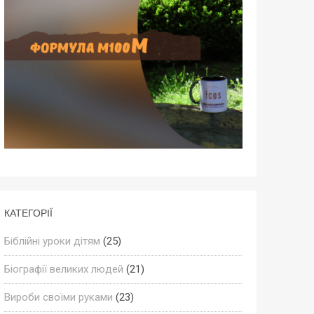
КАТЕГОРІЇ
Біблійні уроки дітям
(25)
Біографії великих людей
(21)
Вироби своїми руками
(23)