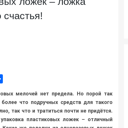
вых ложек – ложка
 счастья!
ger
e
mail
Поділитися
овых мелочей нет предела. Но порой так
 более что подручных средств для такого
о, так что и тратиться почти не придётся.
 упаковка пластиковых ложек – отличный
! Какие же поделки из одноразовых ложек