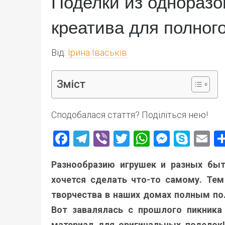
Поделки из одноразо
креатива для полного
Від:
Ірина Іваськів
Зміст
Сподобалася стаття? Поділіться нею!
Facebook
Telegram
Viber
Twitter
WhatsApp
Messen
Skyp
E
Разнообразию игрушек и разных быт
хочется сделать что-то самому. Тем
творчества в наших домах полным полн
Вот завалялась с прошлого пикника
материал для оригинальных поделок