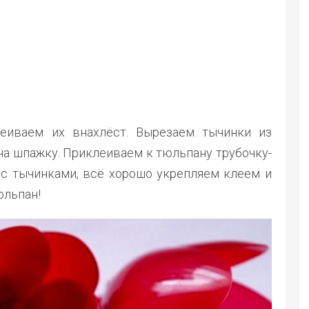
еиваем их внахлёст. Вырезаем тычинки из
на шпажку. Приклеиваем к тюльпану трубочку-
 с тычинками, всё хорошо укрепляем клеем и
юльпан!