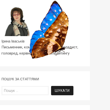
Ірина Іваськів
Письменник, композитор, вчитель-методист,
головред, керівник Школи Копірайтингу
ПОШУК ЗА СТАТТЯМИ
Пошук: