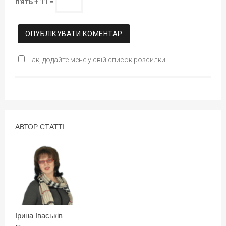
п'ять + 11 =
Так, додайте мене у свій список розсилки.
АВТОР СТАТТІ
Ірина Іваськів