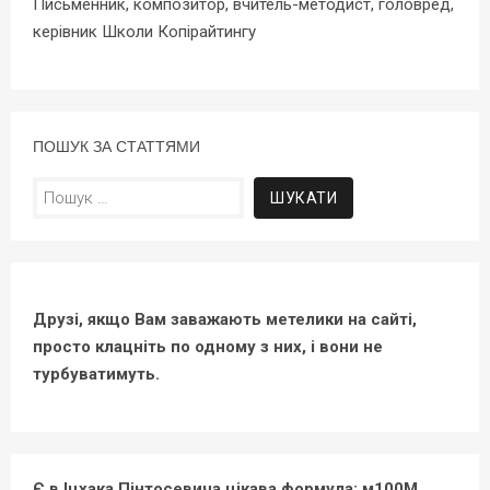
Письменник, композитор, вчитель-методист, головред,
керівник Школи Копірайтингу
ПОШУК ЗА СТАТТЯМИ
Пошук:
Друзі, якщо Вам заважають метелики на сайті,
просто клацніть по одному з них, і вони не
турбуватимуть.
Є в Іцхака Пінтосевича цікава формула: м100М.