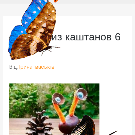
поделки из каштанов 6
(2)
Від:
Ірина Іваськів