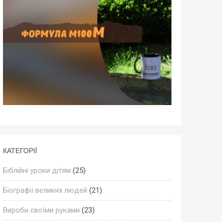
КАТЕГОРІЇ
Біблійні уроки дітям
(25)
Біографії великих людей
(21)
Вироби своїми руками
(23)