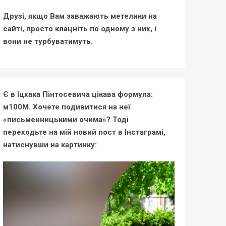
Друзі, якщо Вам заважають метелики на
сайті, просто клацніть по одному з них, і
вони не турбуватимуть.
Є в Іцхака Пінтосевича цікава формула:
м100М. Хочете подивитися на неї
«письменницькими очима»? Тоді
переходьте на мій новий пост в Інстаграмі,
натиснувши на картинку: