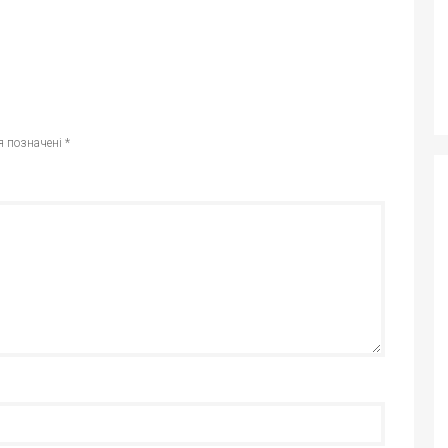
я позначені
*