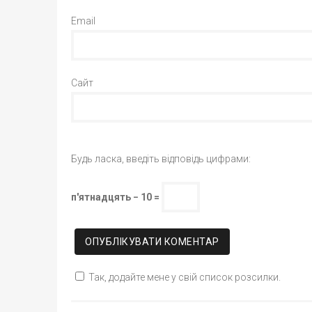
Email
Сайт
Будь ласка, введіть відповідь цифрами:
п'ятнадцять − 10 =
Так, додайте мене у свій список розсилки.