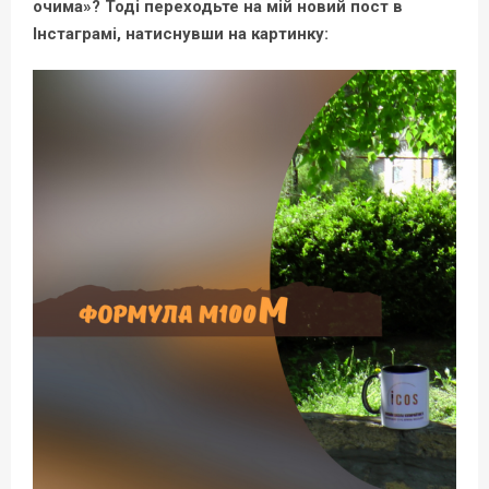
очима»? Тоді переходьте на мій новий пост в
Інстаграмі, натиснувши на картинку: