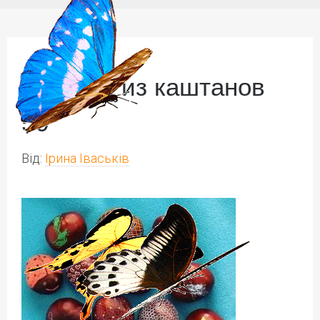
поделки из каштанов
50
Від:
Ірина Іваськів