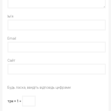
Ім'я
Email
Сайт
Будь ласка, введіть відповідь цифрами:
три × 1 =