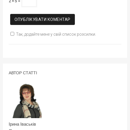
2 × 5 =
Так, додайте мене у свій список розсилки.
АВТОР СТАТТІ
Ірина Іваськів