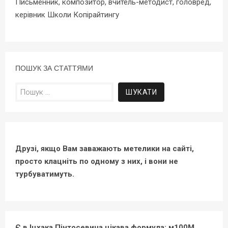
Письменник, композитор, вчитель-методист, головред,
керівник Школи Копірайтингу
ПОШУК ЗА СТАТТЯМИ
Пошук:
Друзі, якщо Вам заважають метелики на сайті,
просто клацніть по одному з них, і вони не
турбуватимуть.
Є в Іцхака Пінтосевича цікава формула: м100М.