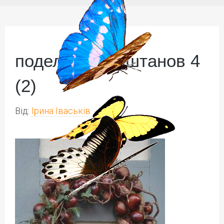
поделки из каштанов 4
(2)
Від:
Ірина Іваськів