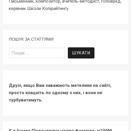
Письменник, композитор, вчитель-методист, головред,
керівник Школи Копірайтингу
ПОШУК ЗА СТАТТЯМИ
Пошук:
Друзі, якщо Вам заважають метелики на сайті,
просто клацніть по одному з них, і вони не
турбуватимуть.
Є в Іцхака Пінтосевича цікава формула: м100М.