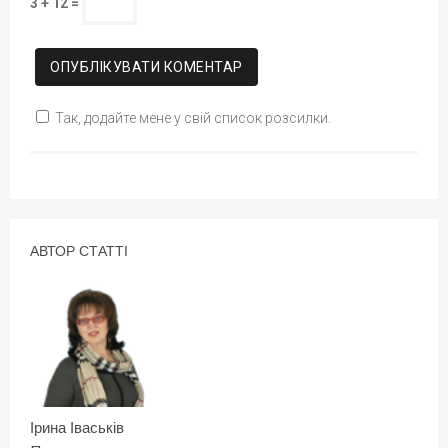
3 + 12 =
Так, додайте мене у свій список розсилки.
АВТОР СТАТТІ
Ірина Іваськів