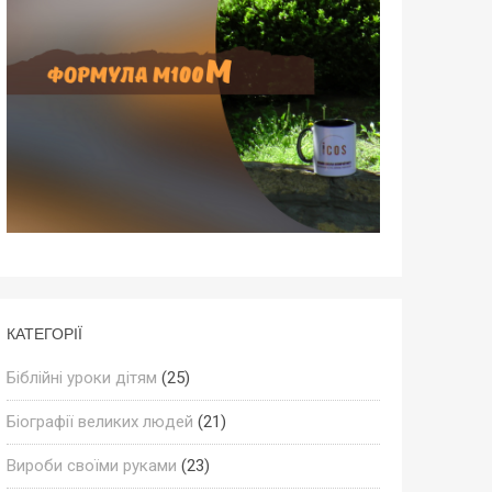
КАТЕГОРІЇ
Біблійні уроки дітям
(25)
Біографії великих людей
(21)
Вироби своїми руками
(23)