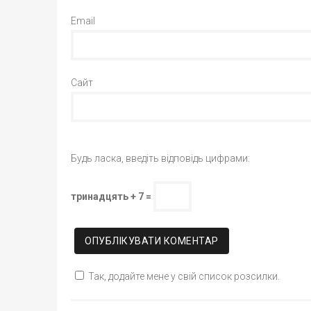
Email
Сайт
Будь ласка, введіть відповідь цифрами:
тринадцять + 7 =
Так, додайте мене у свій список розсилки.