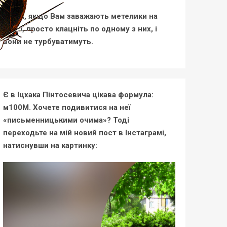
Друзі, якщо Вам заважають метелики на
сайті, просто клацніть по одному з них, і
вони не турбуватимуть.
Є в Іцхака Пінтосевича цікава формула:
м100М. Хочете подивитися на неї
«письменницькими очима»? Тоді
переходьте на мій новий пост в Інстаграмі,
натиснувши на картинку: