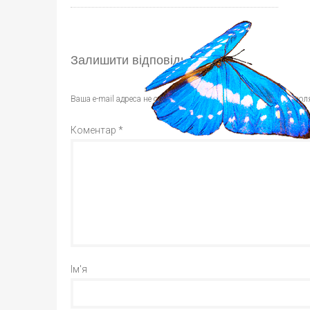
Залишити відповідь
Ваша e-mail адреса не оприлюднюватиметься.
Обов’язкові пол
Коментар
*
Ім'я