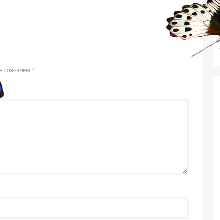
я позначені
*