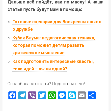
Дальше всё пойдёт, как по маслу! А наши
статьи пусть будут Вам в помощь:
Готовые сценарии для Воскресных школ
о дружбе
Кубик Блума: педагогическая техника,
которая поможет детям развить
критическое мышление
Как подготовить интересные квесты,
если идей – аж ни одной?
Сподобалася стаття? Поділіться нею!
Facebook
Telegram
Viber
Twitter
WhatsApp
Messenger
Skype
Email
Под