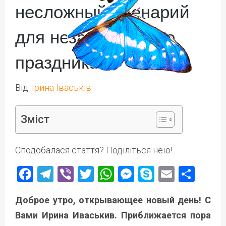
несложный сценарий
для незабываемого
праздника
Від:
Ірина Іваськів
Зміст
Сподобалася стаття? Поділіться нею!
Facebook
Telegram
Viber
Twitter
WhatsApp
Messenger
Skype
Email
Под
Доброе утро, открывающее новый день! С
Вами Ирина Иваськив. Приближается пора