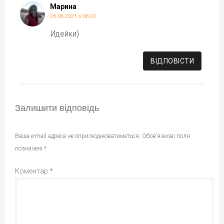
Марина
:
26.06.2021 о 06:20
Идейки)
ВІДПОВІCТИ
Залишити відповідь
Ваша e-mail адреса не оприлюднюватиметься.
Обов’язкові поля
позначені
*
Коментар
*