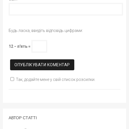
Будь ласка, введіть відповідь цифрами:
12 − п'ять =
Так, додайте мене у свій список розсилки.
АВТОР СТАТТІ