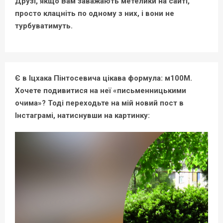
Друзі, якщо Вам заважають метелики на сайті,
просто клацніть по одному з них, і вони не
турбуватимуть.
Є в Іцхака Пінтосевича цікава формула: м100М.
Хочете подивитися на неї «письменницькими
очима»? Тоді переходьте на мій новий пост в
Інстаграмі, натиснувши на картинку: