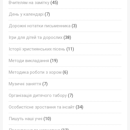
Вчителям на замітку
(45)
День у календарі
(7)
Дорожні нотатки письменника
(3)
Ігри для дітей та дорослих
(38)
Історії християнських пісень
(11)
Методи викладання
(19)
Методика роботи з хором
(6)
Музичні заняття
(7)
Організація дитячого табору
(7)
Особистісне зростання та інсайт
(34)
Пишуть наші учні
(10)