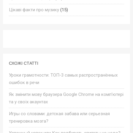
Цікаві факти про музику
(15)
СХОЖІ СТАТТІ
Уроки грамотности: ТОП-3 самых распространённых
ошибок в речи
Як змінити мову браузера Google Chrome на комп’ютері
та у своїх акаунтах
Игры со словами: детская забава или серьезная
тренировка мозга?
Успешный успех или Как подбирать эпитеты не надо?