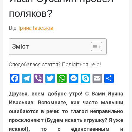
поляков?
Від:
Ірина Іваськів
Зміст
Сподобалася стаття? Поділіться нею!
Facebook
Telegram
Viber
Twitter
WhatsApp
Messenger
Skype
Email
Под
Друзья, всем доброе утро! С Вами Ирина
Иваськив. Вспомните, как часто малыши
ошибаются в речи: то глагол неправильно
просклоняют (Будем искать игрушку? Я уже
искаю!), то с единственным и