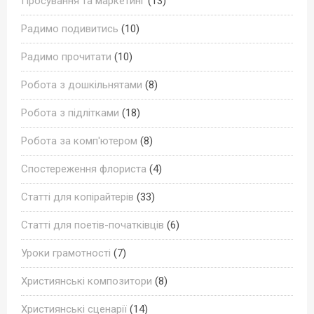
Просування та маркетинг
(13)
Радимо подивитись
(10)
Радимо прочитати
(10)
Робота з дошкільнятами
(8)
Робота з підлітками
(18)
Робота за комп'ютером
(8)
Спостереження флориста
(4)
Статті для копірайтерів
(33)
Статті для поетів-початківців
(6)
Уроки грамотності
(7)
Християнські композитори
(8)
Християнські сценарії
(14)