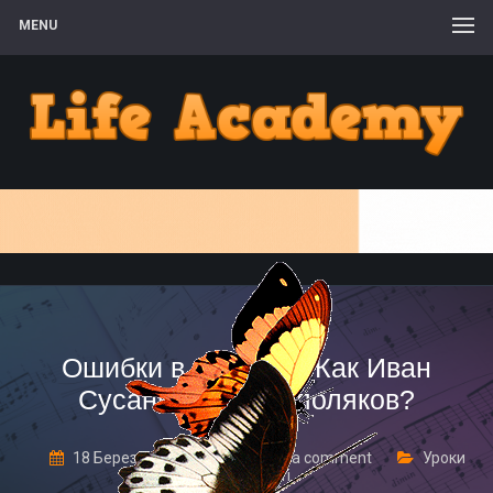
MENU
Ошибки в речи или Как Иван
Сусанин провёл поляков?
18 Березня, 2017
Leave a comment
Уроки
грамотності