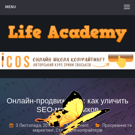
MENU
Онлайн-продвижение: как уличить
SEO-мошенников
3 Листопада, 2017
1 Comment
Просування та
маркетинг
,
Статті для копірайтерів