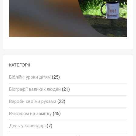
КАТЕГОРІЇ
Біблійні уроки дітям
(25)
Біографії великих людей
(21)
Вироби своїми руками
(23)
Вчителям на замітку
(45)
День у календарі
(7)