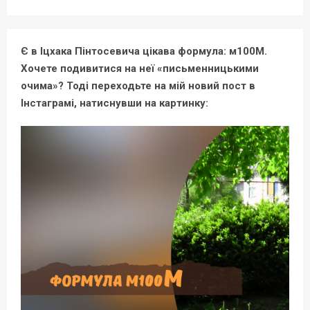
Є в Іцхака Пінтосевича цікава формула: м100М.
Хочете подивитися на неї «письменницькими
очима»? Тоді переходьте на мій новий пост в
Інстаграмі, натиснувши на картинку: