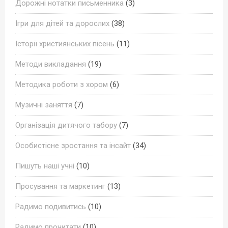
Дорожні нотатки письменника
(3)
Ігри для дітей та дорослих
(38)
Історії християнських пісень
(11)
Методи викладання
(19)
Методика роботи з хором
(6)
Музичні заняття
(7)
Організація дитячого табору
(7)
Особистісне зростання та інсайт
(34)
Пишуть наші учні
(10)
Просування та маркетинг
(13)
Радимо подивитись
(10)
Радимо прочитати
(10)