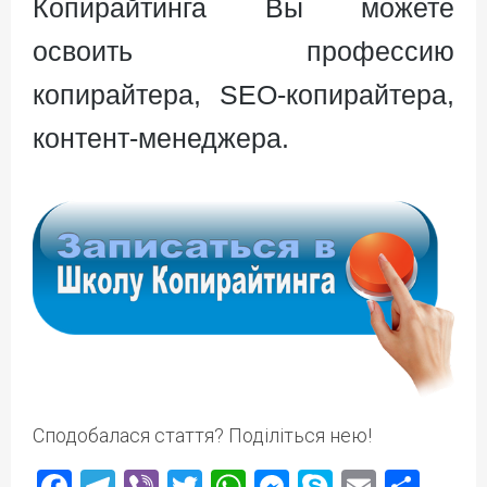
Копирайтинга Вы можете
освоить профессию
копирайтера, SEO-копирайтера,
контент-менеджера.
Сподобалася стаття? Поділіться нею!
Facebook
Telegram
Viber
Twitter
WhatsApp
Messenger
Skype
Email
Под