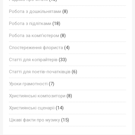
Робота з дошкільнятами
(8)
Робота з підлітками
(18)
Робота за комп'ютером
(8)
Спостереження флориста
(4)
Статті для копірайтерів
(33)
Статті для поетів-початківців
(6)
Уроки грамотності
(7)
Християнські композитори
(8)
Християнські сценарії
(14)
Цікаві факти про музику
(15)