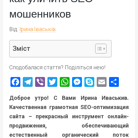
мошенников
Від:
Ірина Іваськів
Зміст
Сподобалася стаття? Поділіться нею!
Facebook
Telegram
Viber
Twitter
WhatsApp
Messenger
Skype
Email
Под
Доброе утро! С Вами Ирина Иваськив.
Качественная грамотная SEO-оптимизация
сайта – прекрасный инструмент онлайн-
продвижения, обеспечивающий
естественный органический поток