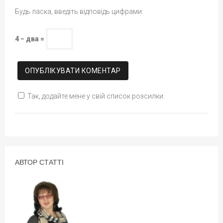
Будь ласка, введіть відповідь цифрами:
4 − два =
Так, додайте мене у свій список розсилки.
АВТОР СТАТТІ