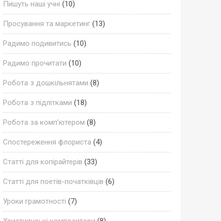
Пишуть наші учні
(10)
Просування та маркетинг
(13)
Радимо подивитись
(10)
Радимо прочитати
(10)
Робота з дошкільнятами
(8)
Робота з підлітками
(18)
Робота за комп'ютером
(8)
Спостереження флориста
(4)
Статті для копірайтерів
(33)
Статті для поетів-початківців
(6)
Уроки грамотності
(7)
Християнські композитори
(8)