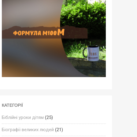
КАТЕГОРІЇ
Біблійні уроки дітям
(25)
Біографії великих людей
(21)