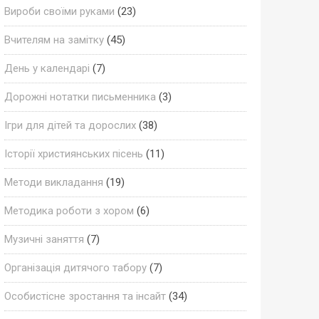
Вироби своїми руками
(23)
Вчителям на замітку
(45)
День у календарі
(7)
Дорожні нотатки письменника
(3)
Ігри для дітей та дорослих
(38)
Історії християнських пісень
(11)
Методи викладання
(19)
Методика роботи з хором
(6)
Музичні заняття
(7)
Організація дитячого табору
(7)
Особистісне зростання та інсайт
(34)