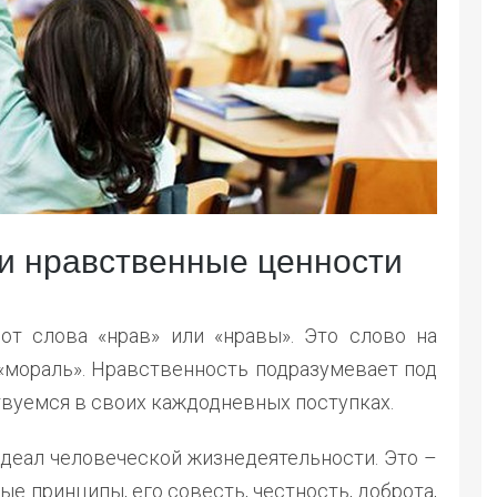
 и нравственные ценности
от слова «нрав» или «нравы». Это слово на
т «мораль». Нравственность подразумевает под
вуемся в своих каждодневных поступках.
идеал человеческой жизнедеятельности. Это –
е принципы, его совесть, честность, доброта,