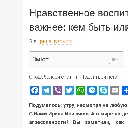
Нравственное воспит
важнее: кем быть ил
Від:
Ірина Іваськів
Зміст
Сподобалася стаття? Поділіться нею!
Facebook
Telegram
Viber
Twitter
WhatsApp
Messen
Skyp
E
Подумалось: утру, несмотря на любую 
С Вами Ирина Иваськив. А в мире люде
агрессивности? Вы заметили, как