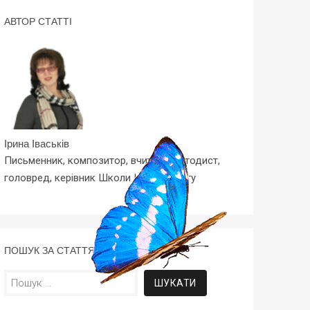
АВТОР СТАТТІ
Ірина Іваськів
Письменник, композитор, вчитель-методист,
головред, керівник Школи Копірайтингу
ПОШУК ЗА СТАТТЯМИ
Пошук: