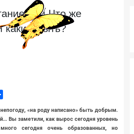
ание или Что же
и каким быть?
ger
e
mail
Поділитися
непогоду, «на роду написано» быть добрым.
й… Вы заметили, как вырос сегодня уровень
 много сегодня очень образованных, но