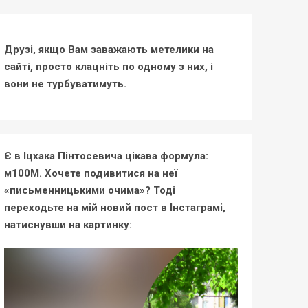
Друзі, якщо Вам заважають метелики на
сайті, просто клацніть по одному з них, і
вони не турбуватимуть.
Є в Іцхака Пінтосевича цікава формула:
м100М. Хочете подивитися на неї
«письменницькими очима»? Тоді
переходьте на мій новий пост в Інстаграмі,
натиснувши на картинку: